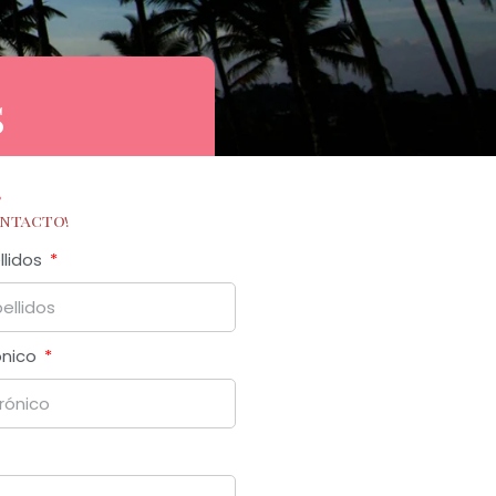
s
?
ontacto!
llidos
ónico