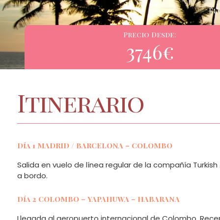
Fl
Precio Desde:
3746€
Itinerario
Día 1 MADRID / BARCELONA – COLOMBO
Salida en vuelo de línea regular de la compañía Turkis
a bordo.
Día 2 COLOMBO – YAPAHUWA – HABARANA
Llegada al aeropuerto internacional de Colombo. Recep