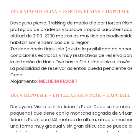
Día 8 NUWARA ELIYA – HORTON PLAINS – HAPUTALE
Desayuno picnic. Trekking de medio día por Horton Plain
protegida de praderas y bosque tropical caracterizado
altitud de 2100-2300 metros es muy rico en biodiversid
habitan son endémicas de la región.
Traslado hacia Haputale (existe la posibilidad de hace
condiciones estrictas y muy restrictivas de reserva para 
la estación de Nanu Oya hasta Ella / Haputale a través
La posibilidad de reservar asientos queda pendiente de 
Cena.
Alojamiento:
MELHEIM RESORT
Día 9 HAPUTALE – LITTLE ADAM’S PEAK – HAPUTALE
Desayuno. Visita a Little Adam’s Peak. Debe su nombre
pequeña) que tiene con la montaña sagrada de Sri Lank
Adam’s Peak, con 1141 metros de altura, atrae a muchos 
una forma muy gradual y sin gran dificultad se puede a