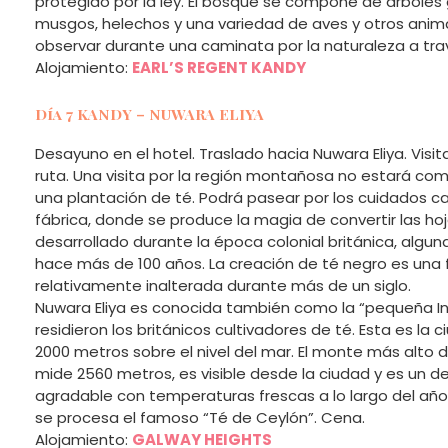
protegido por la ley. El bosque se compone de árboles 
musgos, helechos y una variedad de aves y otros anim
observar durante una caminata por la naturaleza a tra
Alojamiento:
EARL’S REGENT KANDY
Día 7 KANDY – NUWARA ELIYA
Desayuno en el hotel. Traslado hacia Nuwara Eliya. Visit
ruta. Una visita por la región montañosa no estará comp
una plantación de té. Podrá pasear por los cuidados ca
fábrica, donde se produce la magia de convertir las ho
desarrollado durante la época colonial británica, algu
hace más de 100 años. La creación de té negro es un
relativamente inalterada durante más de un siglo.
Nuwara Eliya es conocida también como la “pequeña Ing
residieron los británicos cultivadores de té. Esta es la 
2000 metros sobre el nivel del mar. El monte más alto de
mide 2560 metros, es visible desde la ciudad y es un d
agradable con temperaturas frescas a lo largo del añ
se procesa el famoso “Té de Ceylón”. Cena.
Alojamiento:
GALWAY HEIGHTS