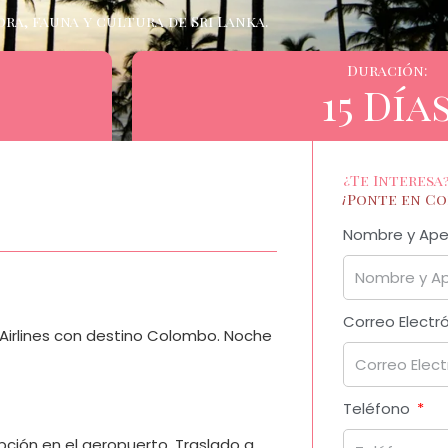
ora, fauna y cultura de Sri Lanka.
Duración:
15 Día
¿Te Interesa
¡Ponte en C
Nombre y Ape
Correo Electr
h Airlines con destino Colombo. Noche
Teléfono
ción en el aeropuerto. Traslado a