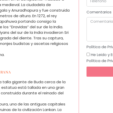
a medieval. La ciudadela de
ala y Anuradhapura y fue construida
Comentarios
ros de altura. En 1272, el rey
Yapahuwa portando consigo la
 los “Dravidas” del sur de la India.
ns del sur de la India invadieron Sri
grada del diente. Tras su captura,
njes budistas y ascetas religiosos
Política de Pr
na.
He Leido y 
Política de Pr
BARANA
a talla gigante de Buda cerca de la
La estatua está tallada en una gran
 construida durante el reinado del
pura, una de las antiguas capitales
inas de la civilización Lankan. La