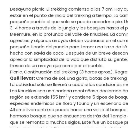
Desayuno picnic. El trekking comienza a las 7 am. Hay q
estar en el punto de inicio del trekking a tiempo. La ca
pequeño pueblo al que solo se puede acceder a pie.
3-4 horas a través de la jungla y los bosques hasta el
Meemure, en lo profundo del valle de Knuckles. La cami
agrestes y algunos arroyos deben vadearse en el cam
pequeña tienda del pueblo para tomar una taza de té c
hecho con savia de coco. Después de un breve descan
apreciar la simplicidad de la vida que disfruta su gente
fresca de un arroyo que corre por el pueblo.
Picnic. Continuación del trekking (3 horas aprox.). Regr
Qué llevar:
Crema de sol, una gorra, botas de trekking 
La actividad sólo se llevará a cabo si las condiciones 
Las Knuckles son una cadena montañosa declarada área
2
región se extiende 155 km
y contiene 5 tipos de bosqu
especies endémicas de flora y fauna y un escenario 
Alternativamente se puede hacer una visita al bosque
hermoso bosque que se encuentra detrás del Templo del
que se remonta a muchos siglos. Este fue un bosque pr