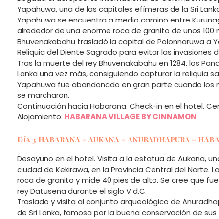
Yapahuwa, una de las capitales efímeras de la Sri Lank
Yapahuwa se encuentra a medio camino entre Kurunag
alrededor de una enorme roca de granito de unos 100 met
Bhuvenakabahu trasladó la capital de Polonnaruwa a 
Reliquia del Diente Sagrado para evitar las invasiones de
Tras la muerte del rey Bhuvenakabahu en 1284, los Pandya
Lanka una vez más, consiguiendo capturar la reliquia sa
Yapahuwa fue abandonado en gran parte cuando los mo
se marcharon.
Continuación hacia Habarana. Check-in en el hotel. Ce
Alojamiento:
HABARANA VILLAGE BY CINNAMON
Día 3 HABARANA – AUKANA – ANURADHAPURA – HA
Desayuno en el hotel. Visita a la estatua de Aukana, un
ciudad de Kekirawa, en la Provincia Central del Norte. 
roca de granito y mide 40 pies de alto. Se cree que fue
rey Datusena durante el siglo V d.C.
Traslado y visita al conjunto arqueológico de Anuradha
de Sri Lanka, famosa por la buena conservación de sus ru