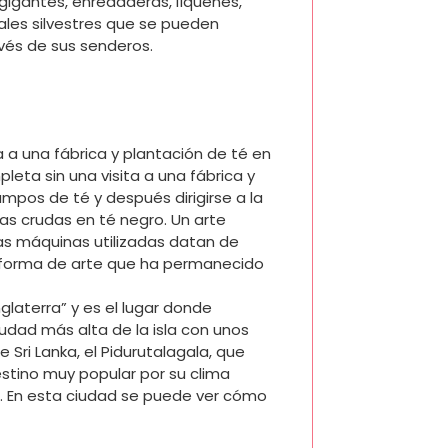
gigantes, enredaderas, líquenes,
ales silvestres que se pueden
vés de sus senderos.
a a una fábrica y plantación de té en
leta sin una visita a una fábrica y
mpos de té y después dirigirse a la
jas crudas en té negro. Un arte
nas máquinas utilizadas datan de
a forma de arte que ha permanecido
laterra” y es el lugar donde
ciudad más alta de la isla con unos
 Sri Lanka, el Pidurutalagala, que
estino muy popular por su clima
o. En esta ciudad se puede ver cómo