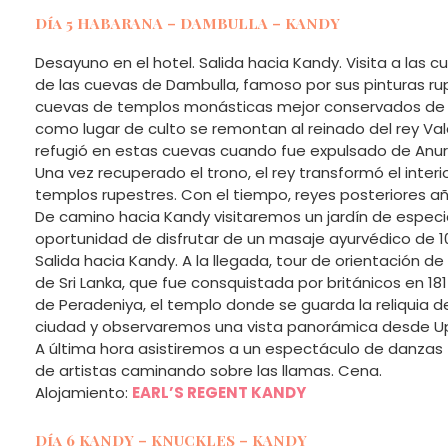
Día 5 HABARANA – DAMBULLA – KANDY
Desayuno en el hotel. Salida hacia Kandy. Visita a las 
de las cuevas de Dambulla, famoso por sus pinturas ru
cuevas de templos monásticas mejor conservados de S
como lugar de culto se remontan al reinado del rey Vala
refugió en estas cuevas cuando fue expulsado de Anur
Una vez recuperado el trono, el rey transformó el inter
templos rupestres. Con el tiempo, reyes posteriores a
De camino hacia Kandy visitaremos un jardín de espec
oportunidad de disfrutar de un masaje ayurvédico de 1
Salida hacia Kandy. A la llegada, tour de orientación de
de Sri Lanka, que fue consquistada por británicos en 181
de Peradeniya, el templo donde se guarda la reliquia de
ciudad y observaremos una vista panorámica desde Upp
A última hora asistiremos a un espectáculo de danzas 
de artistas caminando sobre las llamas. Cena.
Alojamiento:
EARL’S REGENT KANDY
Día 6 KANDY – KNUCKLES – KANDY