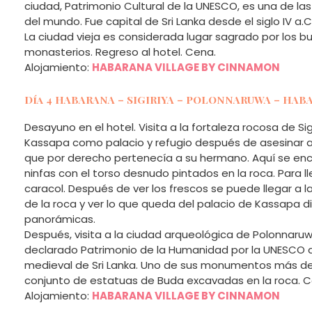
ciudad, Patrimonio Cultural de la UNESCO, es una de l
del mundo. Fue capital de Sri Lanka desde el siglo IV a.C
La ciudad vieja es considerada lugar sagrado por los 
monasterios. Regreso al hotel. Cena.
Alojamiento:
HABARANA VILLAGE BY CINNAMON
Día 4 HABARANA – SIGIRIYA – POLONNARUWA – HA
Desayuno en el hotel. Visita a la fortaleza rocosa de Sig
Kassapa como palacio y refugio después de asesinar a
que por derecho pertenecía a su hermano. Aquí se en
ninfas con el torso desnudo pintados en la roca. Para l
caracol. Después de ver los frescos se puede llegar a la
de la roca y ver lo que queda del palacio de Kassapa d
panorámicas.
Después, visita a la ciudad arqueológica de Polonnaruw
declarado Patrimonio de la Humanidad por la UNESCO 
medieval de Sri Lanka. Uno de sus monumentos más de
conjunto de estatuas de Buda excavadas en la roca. C
Alojamiento:
HABARANA VILLAGE BY CINNAMON