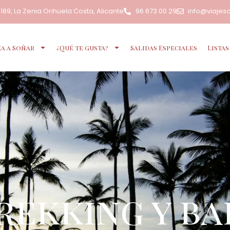
3189, La Zenia Orihuela Costa, Alicante
96 673 00 29
info@viajes
a a Soñar
¿Qué te gusta?
Salidas Especiales
Listas
Trekking y b