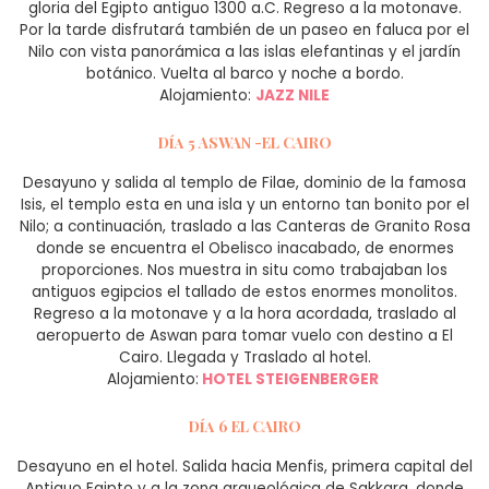
gloria del Egipto antiguo 1300 a.C. Regreso a la motonave.
Por la tarde disfrutará también de un paseo en faluca por el
Nilo con vista panorámica a las islas elefantinas y el jardín
botánico. Vuelta al barco y noche a bordo.
Alojamiento:
JAZZ NILE
Día 5 ASWAN -EL CAIRO
Desayuno y salida al templo de Filae, dominio de la famosa
Isis, el templo esta en una isla y un entorno tan bonito por el
Nilo; a continuación, traslado a las Canteras de Granito Rosa
donde se encuentra el Obelisco inacabado, de enormes
proporciones. Nos muestra in situ como trabajaban los
antiguos egipcios el tallado de estos enormes monolitos.
Regreso a la motonave y a la hora acordada, traslado al
aeropuerto de Aswan para tomar vuelo con destino a El
Cairo. Llegada y Traslado al hotel.
Alojamiento:
HOTEL STEIGENBERGER
Día 6 EL CAIRO
Desayuno en el hotel. Salida hacia Menfis, primera capital del
Antiguo Egipto y a la zona arqueológica de Sakkara, donde