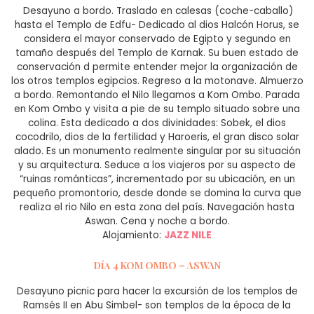
Desayuno a bordo. Traslado en calesas (coche-caballo)
hasta el Templo de Edfu- Dedicado al dios Halcón Horus, se
considera el mayor conservado de Egipto y segundo en
tamaño después del Templo de Karnak. Su buen estado de
conservación d permite entender mejor la organización de
los otros templos egipcios. Regreso a la motonave. Almuerzo
a bordo. Remontando el Nilo llegamos a Kom Ombo. Parada
en Kom Ombo y visita a pie de su templo situado sobre una
colina. Esta dedicado a dos divinidades: Sobek, el dios
cocodrilo, dios de la fertilidad y Haroeris, el gran disco solar
alado. Es un monumento realmente singular por su situación
y su arquitectura. Seduce a los viajeros por su aspecto de
“ruinas románticas”, incrementado por su ubicación, en un
pequeño promontorio, desde donde se domina la curva que
realiza el rio Nilo en esta zona del país. Navegación hasta
Aswan. Cena y noche a bordo.
Alojamiento:
JAZZ NILE
Día 4 KOM OMBO – ASWAN
Desayuno picnic para hacer la excursión de los templos de
Ramsés II en Abu Simbel- son templos de la época de la