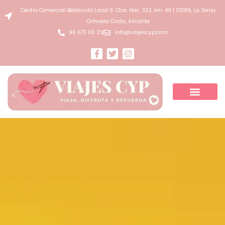
Ir
Centro Comercial Bellavista Local 9. Ctra. Nac. 332, km. 49 | 03189, La Zenia
al
Orihuela Costa, Alicante
contenido
96 673 00 29
info@viajescyp.com
F
T
I
a
w
n
c
i
s
e
t
t
b
t
a
o
e
g
o
r
r
k
a
-
m
f