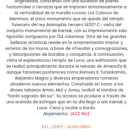
originalidad, constando con una sucesión de planes
horizontales o terrazas que se imponen armoniosamente a
la verticalidad de la muralla rocosa. Los Colosos de
Memmon, el único monumento que se queda del templo
funerario del rey Aminophis tercero 1400ª.C- visita del
conjunto monumental de Karnak, con su impresionante sala
hipóstila compuesta por 134 columnas. Otra de las grandes
bellezas artísticas reside en la ornamentación interior y
exterior de los muros, a base de ofrendas y consagraciones,
y descripciones de batallas y conquistas. A continuación,
visita al esplendoroso templo de Luxor, una edificación que
se realizó principalmente durante el reinado de Amenofis III,
aunque faraones posteriores como Ramsés II, Tutankamón,
Alejandro Magno y diversos emperadores romanos
añadieron nuevos elementos. Construido en honor a los
dioses tebanos Amón, Mut y Jonsu, recibió el nombre de
“harén sagrado del sur”. Su acceso se produce a través de
una avenida de esfinges que en su día llego a unir Karnak y
Luxor. Cena y noche a bordo.
Alojamiento:
JAZZ NILE
Día 3 EDFU – KOM OMBO