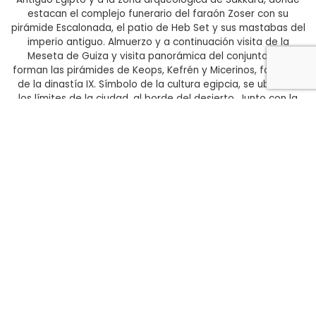
estacan el complejo funerario del faraón Zoser con su
pirámide Escalonada, el patio de Heb Set y sus mastabas del
imperio antiguo. Almuerzo y a continuación visita de la
Meseta de Guiza y visita panorámica del conjunto que
forman las pirámides de Keops, Kefrén y Micerinos, faraones
de la dinastía IX. Símbolo de la cultura egipcia, se ubica en
los límites de la ciudad, al borde del desierto. Junto con la
esfinge y el Templo del Valle, que también visitaremos, se
consideran como el último vestigio de las Siete Maravillas del
mundo Antiguo. Vuelta al hotel.
Alojamiento:
HOTEL STEIGENBERGER
Día 7 EL CAIRO
Desayuno. Día dedicado a la visita de El Cairo incluyendo: el
Museo Arqueológico con la mundialmente colección de
Tutankamón, La Ciudadela de Saladino con la Mezquita de
Alabastro, finalizando el recorrido con el Bazar de Khan El
Khalily. Vuelta al hotel.
Alojamiento:
HOTEL STEIGENBERGER
Día 8 EL CAIRO – MADRID